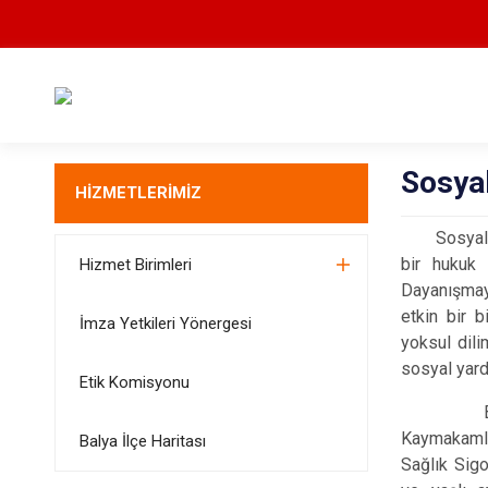
Sosya
HİZMETLERİMİZ
Sosyal Dev
bir hukuk 
Hizmet Birimleri
Dayanışmay
etkin bir b
İmza Yetkileri Yönergesi
yoksul dili
sosyal yar
Etik Komisyonu
Bu kapsam
Kaymakamlı
Balya İlçe Haritası
Sağlık Sigo