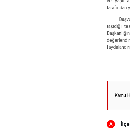
ve yaşlı a
tarafından 
Başvuruya
taşıdığı t
Başkanlığ
değerlendir
faydalandır
Kamu Hi
İlç
A