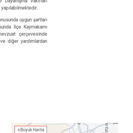
e Dayanışma Vakıfları
Sındırgı
 yapılabilmektedir.
Susurluk
sunda uygun şartları
Karesi
tusunda İlçe Kaymakamı
mevzuat çerçevesinde
Altıeylül
t ve diğer yardımlardan
Büyük Harita