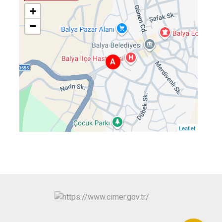
+
−
A
Leaflet