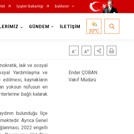
let
İçişleri Bakanlığı
Balıkesir
LERİMİZ
GÜNDEM
İLETİŞİM
30
°C
kratik, laik ve sosyal
Sosyal Yardımlaşma ve
Ender ÇOBAN
Havran
edilmesi, kaynakların
Vakıf Müdürü
aktan yoksun nüfusun en
İvrindi
iterlerine bağlı kalarak
Kepsut
Manyas
dının bulunduğu İlçe
Marmara
mektedir. Ayrıca Genel
ağlanması, 2022 engelli
Savaştepe