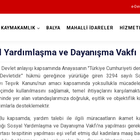
e-Dev
KAYMAKAMLIK
BALYA
MAHALLİ İDARELER
HİZMET
Balıkesir
l Yardımlaşma ve Dayanışma Vakfı
let anlayışı kapsamında Anayasanın "Türkiye Cumhuriyeti demo
Devletidir." hükmü gereğince yürürlüğe giren 3294 sayılı 
Ayvalık
ı Teşvik Kanunu’nun amacı kapsamında yoksullukla mücadele 
içimde kullanılmasını sağla­mak, temel ihtiyaçlarını karşılam
Balya
minde yer alan vatandaşlarımıza doğruluk, eşitlik ve objektiflik kr
Bandırma
dımlarla desteklemektir.
Bigadiç
da; yardım talebi ile ilgili müracaatların ikamet kay
Burhaniye
ğı Sosyal Yardımlaşma ve Dayanışma Vakfı’na yapılması gerek
rtası tespitinin yapılması eşi vefat etmiş dul kadınlara maaş b
Dursunbey