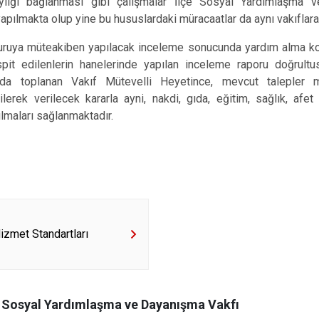
ylığı bağlanması gibi çalışmalar İlçe Sosyal Yardımlaşma v
Edremit
yapılmakta olup yine bu hususlardaki müracaatlar da aynı vakıflara
Erdek
 müteakiben yapılacak inceleme sonucunda yardım alma konu
Gömeç
espit edilenlerin hanelerinde yapılan inceleme raporu doğrul
ında toplanan Vakıf Mütevelli Heyetince, mevcut talepler 
Gönen
ilerek verilecek kararla ayni, nakdi, gıda, eğitim, sağlık, afe
ılmaları sağlanmaktadır.
zmet Standartları
e Sosyal Yardımlaşma ve Dayanışma Vakfı