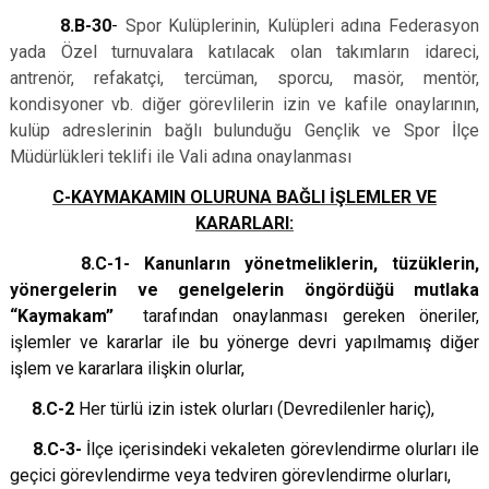
8.B-30
-
Spor Kulüplerinin, Kulüpleri adına Federasyon
yada Özel turnuvalara katılacak olan takımların idareci,
antrenör, refakatçi, tercüman, sporcu, masör, mentör,
kondisyoner vb. diğer görevlilerin izin ve kafile onaylarının,
kulüp adreslerinin bağlı bulunduğu Gençlik ve Spor İlçe
Müdürlükleri teklifi ile Vali adına onaylanması
C-KAYMAKAMIN OLURUNA BAĞLI İŞLEMLER VE
KARARLARI:
8.C-1- Kanunların yönetmeliklerin, tüzüklerin,
yönergelerin ve genelgelerin öngördüğü mutlaka
“Kaymakam”
tarafından onaylanması gereken öneriler,
işlemler ve kararlar ile bu yönerge devri yapılmamış diğer
işlem ve kararlara ilişkin olurlar,
8.C-2
Her türlü izin istek olurları (Devredilenler hariç),
8.C-3-
İlçe içerisindeki vekaleten görevlendirme olurları ile
geçici görevlendirme veya tedviren görevlendirme olurları,