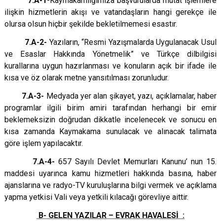
7.A-1
-Kaymakamlığımıza başvurularda mutat işlemlere
ilişkin hizmetlerin akışı ve vatandaşların hangi gerekçe ile
olursa olsun hiçbir şekilde bekletilmemesi esastır.
7.A-2-
Yazıların, “Resmi Yazışmalarda Uygulanacak Usul
ve Esaslar Hakkında Yönetmelik” ve Türkçe dilbilgisi
kurallarına uygun hazırlanması ve konuların açık bir ifade ile
kısa ve öz olarak metne yansıtılması zorunludur.
7.A-3-
Medyada yer alan şikayet, yazı, açıklamalar, haber
programlar ilgili birim amiri tarafından herhangi bir emir
beklemeksizin doğrudan dikkatle incelenecek ve sonucu en
kısa zamanda Kaymakama sunulacak ve alınacak talimata
göre işlem yapılacaktır.
7.A-4-
657 Sayılı Devlet Memurları Kanunu’ nun 15.
maddesi uyarınca kamu hizmetleri hakkında basına, haber
ajanslarına ve radyo-TV kuruluşlarına bilgi vermek ve açıklama
yapma yetkisi Vali veya yetkili kılacağı görevliye aittir.
B- GELEN YAZILAR – EVRAK HAVALESİ :