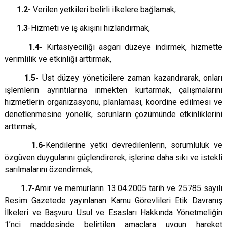
1.2-
Verilen yetkileri belirli ilkelere bağlamak,
1.3
-Hizmeti ve iş akışını hızlandırmak,
1.4-
Kırtasiyeciliği asgari düzeye indirmek, hizmette
verimlilik ve etkinliği arttırmak,
1.5-
Üst düzey yöneticilere zaman kazandırarak, onları
işlemlerin ayrıntılarına inmekten kurtarmak, çalışmalarını
hizmetlerin organizasyonu, planlaması, koordine edilmesi ve
denetlenmesine yönelik, sorunların çözümünde etkinliklerini
arttırmak,
1.6-
Kendilerine yetki devredilenlerin, sorumluluk ve
özgüven duygularını güçlendirerek, işlerine daha sıkı ve istekli
sarılmalarını özendirmek,
1.7-
Amir ve memurların 13.04.2005 tarih ve 25785 sayılı
Resim Gazetede yayınlanan Kamu Görevlileri Etik Davranış
İlkeleri ve Başvuru Usul ve Esasları Hakkında Yönetmeliğin
1’nci maddesinde belirtilen amaçlara uygun hareket