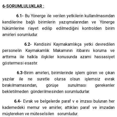
6-SORUMLULUKLAR :
6.1-
Bu Yönerge ile verilen yetkilerin kullanılmasından
kendilerine bağlı birimlerin yazışmalarından ve Yönerge
hükümlerine riayet edilip edilmediğini kontrolden birim
amirleri sorumludur.
6.2-
Kendisini Kaymakamlıkça yetki devredilen
personelin Kaymakamlık Makamının itibarını koruma ve
arttırma ile halkla ilişkiler konusunda azami hassasiyet
göstermesi esastır.
6.3-
Birim amirleri, birimlerinde işlem gören ve çıkan
yazılar ile ne suretle olursa olsun işlemsiz evrak
bırakılmamasından, görüşe sunulması gerekenler
bekletilmeden gönderilmesinden sorumludurlar.
6.4-
Evrak ve belgelerde paraf v e imzası bulunan her
kademedeki memur ve amirler, attıkları paraf ve imzadan
müştereken ve müteselsilen sorumludur.