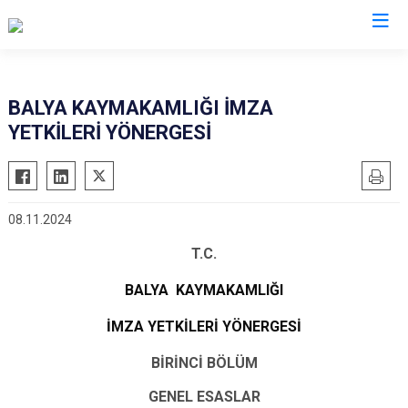
Balıkesir
BALYA KAYMAKAMLIĞI İMZA
YETKİLERİ YÖNERGESİ
Ayvalık
Havran
Balya
İvrindi
Bandırma
Kepsut
08.11.2024
Bigadiç
Manyas
T.C.
Burhaniye
Marmara
Dursunbey
Savaştepe
BALYA KAYMAKAMLIĞI
Edremit
Sındırgı
İMZA YETKİLERİ YÖNERGESİ
Erdek
Susurluk
BİRİNCİ BÖLÜM
Gömeç
Karesi
GENEL ESASLAR
Gönen
Altıeylül