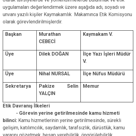
uygulamaları değerlendirmek üzere aşağıda adı, soyadı ve
unvanı yazılı kişiler Kaymakamlık Makamınca Etik Komisyonu
olarak görevlendirilmişlerdir.
Başkan
Murathan
Kaymakam V.
CEBECİ
Üye
Dilek DOĞAN
İlçe Yazı İşleri Müdür
V.
Üye
Nihal NURSAL
İlçe Nüfus Müdürü
Sekretarya
Pakize Selin
Memur
YALÇIN
Etik Davranış İlkeleri
- Görevin yerine getirilmesinde kamu hizmeti
bilinci:
Kamu hizmetlerinin yerine getirilmesinde, sürekli
gelişim, katılımcılık, saydamlık, tarafsızlık, dürüstlük, kamu
yararını gözetmek, hesap verebilirlik, öngörülebilirlik,