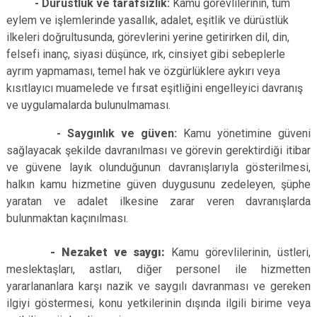
- Dürüstlük ve tarafsızlık:
Kamu görevlilerinin, tüm
eylem ve işlemlerinde yasallık, adalet, eşitlik ve dürüstlük
ilkeleri doğrultusunda, görevlerini yerine getirirken dil, din,
felsefi inanç, siyasi düşünce, ırk, cinsiyet gibi sebeplerle
ayrım yapmaması, temel hak ve özgürlüklere aykırı veya
kısıtlayıcı muamelede ve fırsat eşitliğini engelleyici davranış
ve uygulamalarda bulunulmaması.
- Saygınlık ve güven:
Kamu yönetimine güveni
sağlayacak şekilde davranılması ve görevin gerektirdiği itibar
ve güvene layık olunduğunun davranışlarıyla gösterilmesi,
halkın kamu hizmetine güven duygusunu zedeleyen, şüphe
yaratan ve adalet ilkesine zarar veren davranışlarda
bulunmaktan kaçınılması.
- Nezaket ve saygı:
Kamu görevlilerinin, üstleri,
meslektaşları, astları, diğer personel ile hizmetten
yararlananlara karşı nazik ve saygılı davranması ve gereken
ilgiyi göstermesi, konu yetkilerinin dışında ilgili birime veya