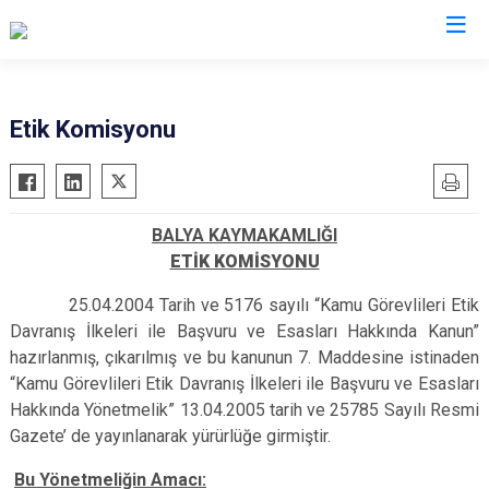
Balıkesir
Etik Komisyonu
Ayvalık
Havran
Balya
İvrindi
BALYA KAYMAKAMLIĞI
Bandırma
Kepsut
ETİK KOMİSYONU
Bigadiç
Manyas
25.04.2004 Tarih ve 5176 sayılı “Kamu Görevlileri Etik
Burhaniye
Marmara
Davranış İlkeleri ile Başvuru ve Esasları Hakkında Kanun”
Dursunbey
Savaştepe
hazırlanmış, çıkarılmış ve bu kanunun 7. Maddesine istinaden
Edremit
Sındırgı
“Kamu Görevlileri Etik Davranış İlkeleri ile Başvuru ve Esasları
Erdek
Susurluk
Hakkında Yönetmelik” 13.04.2005 tarih ve 25785 Sayılı Resmi
Gazete’ de yayınlanarak yürürlüğe girmiştir.
Gömeç
Karesi
Gönen
Altıeylül
Bu Yönetmeliğin Amacı: