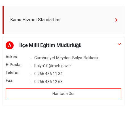
Kamu Hizmet Standartları
İlçe Milli Eğitim Müdürlüğü
A
Adres:
Cumhuriyet Meydanı Balya-Balıkesir
E-Posta:
balya10@meb.gov.tr
Telefon:
0 266 486 11 34
Fax:
0 266 486 12 63
Haritada Gör