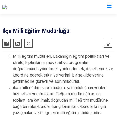
Balıkesir
İlçe Milli Eğitim Müdürlüğü
Ayvalık
Havran
Balya
İvrindi
Millî eğitim müdürleri, Bakanlığın eğitim politikaları ve
Bandırma
Kepsut
stratejik planlarını, mevzuat ve programlar
Bigadiç
Manyas
doğrultusunda yönetmek, yönlendirmek, denetlemek ve
Burhaniye
Marmara
koordine ederek etkin ve verimli bir şekilde yerine
getirmek ile görevli ve sorumludurlar.
Dursunbey
Savaştepe
ilçe millî eğitim şube müdürü, sorumluluğuna verilen
Edremit
Sındırgı
hizmetleri yürütmek millî eğitim müdürlüğü adına
Erdek
Susurluk
toplantılara katılmak, doğrudan millî eğitim müdürüne
Gömeç
Karesi
bağlı birimler/bürolar hariç, birimlerle/bürolarla ilgili
yazışmaları ve belgeleri millî eğitim müdürü adına
Gönen
Altıeylül