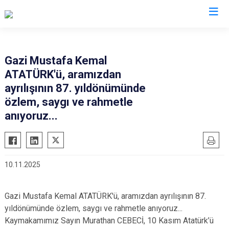
Balıkesir
Gazi Mustafa Kemal
ATATÜRK'ü, aramızdan
Ayvalık
Havran
ayrılışının 87. yıldönümünde
Balya
İvrindi
özlem, saygı ve rahmetle
Bandırma
Kepsut
anıyoruz...
Bigadiç
Manyas
Burhaniye
Marmara
Dursunbey
Savaştepe
10.11.2025
Edremit
Sındırgı
Erdek
Susurluk
Gazi Mustafa Kemal ATATÜRK'ü, aramızdan ayrılışının 87.
Gömeç
Karesi
yıldönümünde özlem, saygı ve rahmetle anıyoruz...
Kaymakamımız Sayın Murathan CEBECİ, 10 Kasım Atatürk’ü
Gönen
Altıeylül