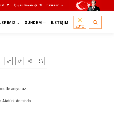
let
İçişleri Bakanlığı
Balıkesir
LERİMİZ
GÜNDEM
İLETİŞİM
23
°C
Havran
İvrindi
Kepsut
etle anıyoruz...
Manyas
Atatürk Anıtı’nda
Marmara
.
Savaştepe