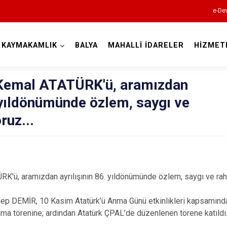
e-Dev
KAYMAKAMLIK
BALYA
MAHALLİ İDARELER
HİZMET
Balıkesir
Kemal ATATÜRK'ü, aramızdan
. yıldönümünde özlem, saygı ve
ruz...
Ayvalık
Balya
Bandırma
'ü, aramızdan ayrılışının 86. yıldönümünde özlem, saygı ve rahm
Bigadiç
 DEMİR, 10 Kasım Atatürk’ü Anma Günü etkinlikleri kapsamında 
Burhaniye
nma törenine; ardından Atatürk ÇPAL’de düzenlenen törene katıldı
Dursunbey