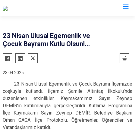
Balıkesir
23 Nisan Ulusal Egemenlik ve
Çocuk Bayramı Kutlu Olsun!...
Ayvalık
Havran
Balya
İvrindi
Bandırma
Kepsut
23.04.2025
Bigadiç
Manyas
23 Nisan Ulusal Egemenlik ve Çocuk Bayramı İlçemizde
Burhaniye
Marmara
coşkuyla kutlandı. İlçemiz Şamile Altıntaş İlkokulu'nda
Dursunbey
Savaştepe
düzenlenen etkinlikler, Kaymakamımız Sayın Zeynep
Edremit
Sındırgı
DEMİR'in katılımlarıyla gerçekleştirildi. Kutlama Programına
Erdek
İlçe Kaymakamı Sayın Zeynep DEMİR, Belediye Başkanı
Susurluk
Orhan GAGA, İlçe Protokolu, Öğretmenler, Öğrenciler ve
Gömeç
Karesi
Vatandaşlarımız katıldı.
Gönen
Altıeylül